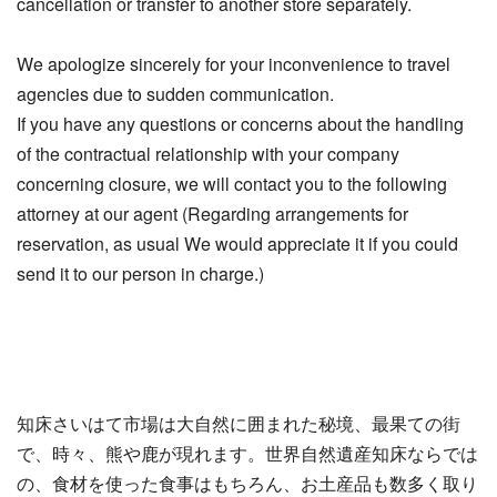
cancellation or transfer to another store separately.
We apologize sincerely for your inconvenience to travel
agencies due to sudden communication.
If you have any questions or concerns about the handling
of the contractual relationship with your company
concerning closure, we will contact you to the following
attorney at our agent (Regarding arrangements for
reservation, as usual We would appreciate it if you could
send it to our person in charge.)
知床さいはて市場は大自然に囲まれた秘境、最果ての街
で、時々、熊や鹿が現れます。世界自然遺産知床ならでは
の、食材を使った食事はもちろん、お土産品も数多く取り