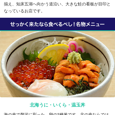
揃え、知床五湖へ向かう道沿い、大きな鮭の看板が目印と
なっているお店です。
北海うに・いくら・温玉丼
海の幸で贅沢に彩った、卵の3種丼です。北の幸ならでは